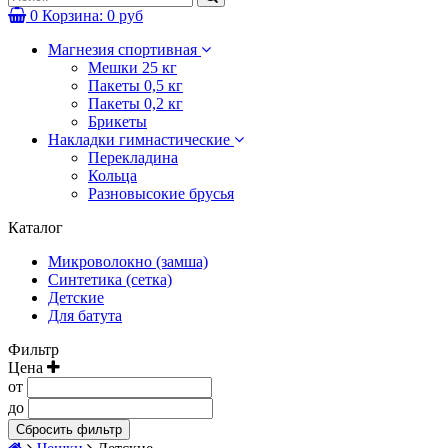
0
Корзина:
0 руб
Магнезия спортивная
Мешки 25 кг
Пакеты 0,5 кг
Пакеты 0,2 кг
Брикеты
Накладки гимнастические
Перекладина
Кольца
Разновысокие брусья
Каталог
Микроволокно (замша)
Синтетика (сетка)
Детские
Для батута
Фильтр
Цена
от
до
Сбросить фильтр